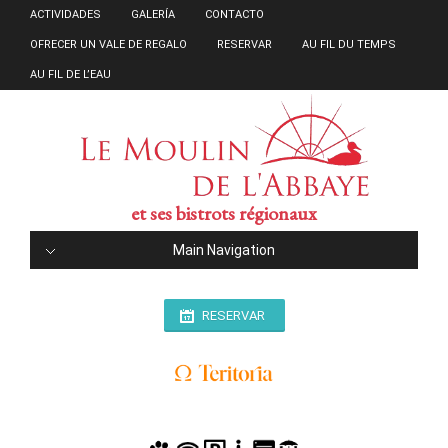
ACTIVIDADES
GALERÍA
CONTACTO
OFRECER UN VALE DE REGALO
RESERVAR
AU FIL DU TEMPS
AU FIL DE L’EAU
et ses bistrots régionaux
Main Navigation
RESERVAR