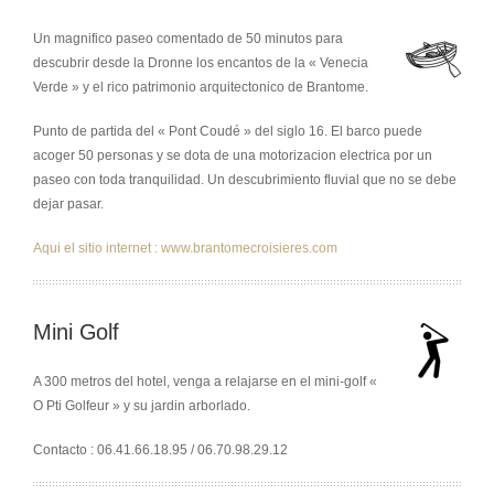
Un magnifico paseo comentado de 50 minutos para
descubrir desde la Dronne los encantos de la « Venecia
Verde » y el rico patrimonio arquitectonico de Brantome.
Punto de partida del « Pont Coudé » del siglo 16. El barco puede
acoger 50 personas y se dota de una motorizacion electrica por un
paseo con toda tranquilidad. Un descubrimiento fluvial que no se debe
dejar pasar.
Aqui el sitio internet : www.brantomecroisieres.com
Mini Golf
A 300 metros del hotel, venga a relajarse en el mini-golf «
O Pti Golfeur » y su jardin arborlado.
Contacto : 06.41.66.18.95 / 06.70.98.29.12