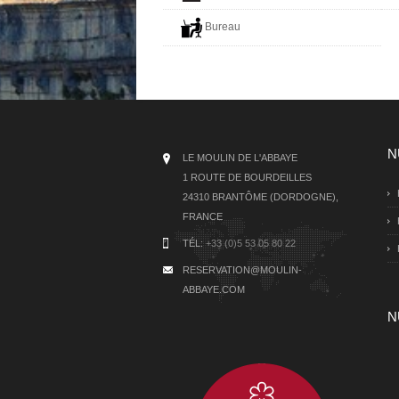
Bureau
N
LE MOULIN DE L'ABBAYE
1 ROUTE DE BOURDEILLES
24310 BRANTÔME (DORDOGNE),
FRANCE
TÉL:
+33 (0)5 53 05 80 22
RESERVATION@MOULIN-
ABBAYE.COM
N