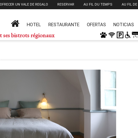
OFRECER UN VALE DE REGALO
RESERVAR
AU FIL DU TEMPS
AU FIL DE
HOTEL
RESTAURANTE
OFERTAS
NOTICIAS
t ses bistrots régionaux