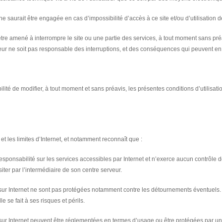
ne saurait être engagée en cas d’impossibilité d’accès à ce site et/ou d’utilisation d
 être amené à interrompre le site ou une partie des services, à tout moment sans préav
eur ne soit pas responsable des interruptions, et des conséquences qui peuvent en dé
ilité de modifier, à tout moment et sans préavis, les présentes conditions d’utilisati
 et les limites d’Internet, et notamment reconnaît que :
sponsabilité sur les services accessibles par Internet et n’exerce aucun contrôle d
iter par l’intermédiaire de son centre serveur.
t sur Internet ne sont pas protégées notamment contre les détournements éventuels
le se fait à ses risques et périls.
 sur Internet peuvent être réglementées en termes d’usage ou être protégées par un 