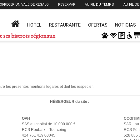
OFRECER UN VALE DE REGALO
RESERVAR
AU FIL DU TEMPS
AU FIL DE
HOTEL
RESTAURANTE
OFERTAS
NOTICIAS
t ses bistrots régionaux
ître les présentes mentions légales et doit les respecter.
HÉBERGEUR du site :
OVH
COGITIM
SAS au capital de 10 000 000 €
SARL au c
RCS Roubaix – Tourcoing
RCS Pér
424 761 419 00045
528 885 