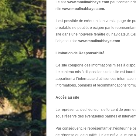
Le site
www.moulinabbaye.com
peut contenir de
site
www.moulinabbaye.com.
Il est possible de créer un lien vers la page de 
préalable ne peut être exigée par le représentant o
site dans une nouvelle fenêtre du navigateur. Cep
l’objet du site
www.moulinabbaye.com
Limitation de Responsabilité
Ce site comporte des informations mises à dispos
Le contenu mis à disposition sur le site est fourni
appartient à l’internaute d’utiliser ces informati
informations, opinions et recommandations formul
Accès au site
Le représentant et l’éditeur s’efforcent de permet
sous réserve des éventuelles pannes et interven
Par conséquent, le représentant et l’éditeur ne p
de réponse ou de qualité. Il n’est prévu aucune a