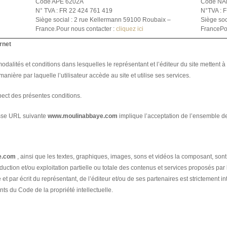
Code APE 6202A
Code NA
N° TVA : FR 22 424 761 419
N°TVA : 
Siège social : 2 rue Kellermann 59100 Roubaix –
Siège soc
France.Pour nous contacter :
cliquez ici
FrancePou
ernet
alités et conditions dans lesquelles le représentant et l’éditeur du site mettent à la
 manière par laquelle l’utilisateur accède au site et utilise ses services.
ect des présentes conditions.
resse URL suivante
www.moulinabbaye.com
implique l’acceptation de l’ensemble de
e.com
, ainsi que les textes, graphiques, images, sons et vidéos la composant, sont 
uction et/ou exploitation partielle ou totale des contenus et services proposés par 
et par écrit du représentant, de l’éditeur et/ou de ses partenaires est strictement in
nts du Code de la propriété intellectuelle.