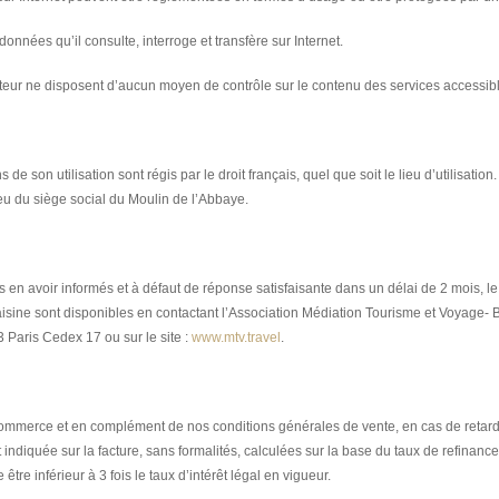
données qu’il consulte, interroge et transfère sur Internet.
éditeur ne disposent d’aucun moyen de contrôle sur le contenu des services accessibl
 de son utilisation sont régis par le droit français, quel que soit le lieu d’utilisation
ieu du siège social du Moulin de l’Abbaye.
us en avoir informés et à défaut de réponse satisfaisante dans un délai de 2 mois, le
isine sont disponibles en contactant l’Association Médiation Tourisme et Voyage-
Paris Cedex 17 ou sur le site :
www.mtv.travel
.
commerce et en complément de nos conditions générales de vente, en cas de retard
nt indiquée sur la facture, sans formalités, calculées sur la base du taux de refin
tre inférieur à 3 fois le taux d’intérêt légal en vigueur.