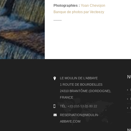
Photographies :
Yoan Chevojon
Banque de photos par Vecteezy
____
N
LE MOULIN DE L'ABBAYE
1 ROUTE DE BOURDEILLES
24310 BRANTÔME (DORDOGNE),
FRANCE
TÉL:
+33 (0)5 53 05 80 22
RESERVATION@MOULIN-
ABBAYE.COM
N