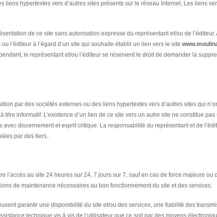
s liens hypertextes vers d’autres sites présents sur le réseau Internet. Les liens ve
présentation de ce site sans autorisation expresse du représentant et/ou de l’édite
u l’éditeur à l’égard d’un site qui souhaite établir un lien vers le site
www.moulin
endant, le représentant et/ou l’éditeur se réservent le droit de demander la suppre
ition par des sociétés externes ou des liens hypertextes vers d’autres sites qui n’
 à titre informatif. L’existence d’un lien de ce site vers un autre site ne constitue pa
ons avec discernement et esprit critique. La responsabilité du représentant et de l’éd
ées par des tiers.
tre l’accès au site 24 heures sur 24, 7 jours sur 7, sauf en cas de force majeure ou 
tions de maintenance nécessaires au bon fonctionnement du site et des services.
euvent garantir une disponibilité du site et/ou des services, une fiabilité des tran
ssistance technique vis à vis de l’utilisateur que ce soit par des moyens électroni