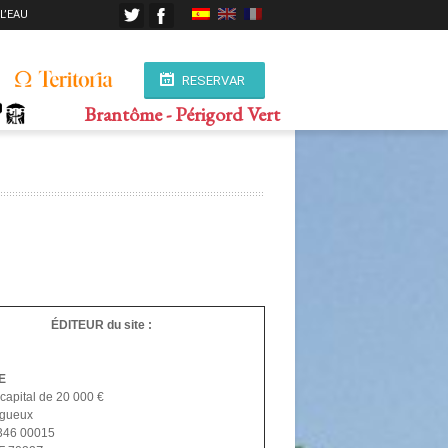
 L’EAU
RESERVAR
Brantôme - Périgord Vert
ÉDITEUR du site :
E
apital de 20 000 €
igueux
346 00015