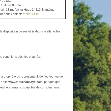
F 7022Z
FR 84 528885346
ial : 13 rue Victor Hugo 24310 Brantôme –
r nous contacter :
cliquez ici
 disposition de ses utilisateurs le site, et les
s conditions décrites ci-après.
la propriété du représentant, de l’éditeur ou de
le site
www.moulinabbaye.com
, par quelque
terdite et serait susceptible de constituer une