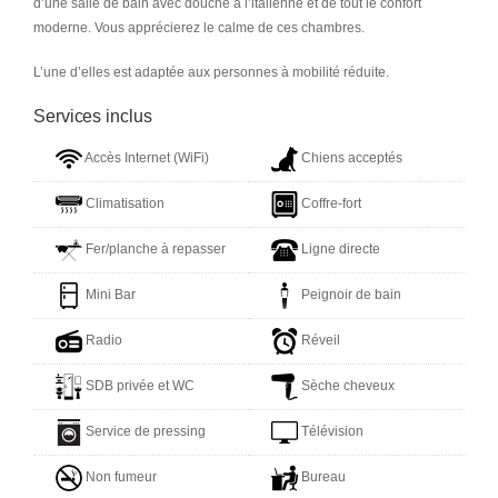
d’une salle de bain avec douche à l’italienne et de tout le confort
moderne. Vous apprécierez le calme de ces
chambres.
L’une d’elles est adaptée aux personnes à mobilité réduite.
Services inclus
Accès Internet (WiFi)
Chiens acceptés
Climatisation
Coffre-fort
Fer/planche à repasser
Ligne directe
Mini Bar
Peignoir de bain
Radio
Réveil
SDB privée et WC
Sèche cheveux
Service de pressing
Télévision
Non fumeur
Bureau