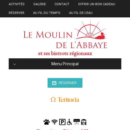
ACTIVITÉS
GALERIE
CONTACT
OFFRIR UN BON CADEAU
RÉSERVER
AU FIL DU TEMPS
AU FIL DE L’EAU
et ses bistrots régionaux
Menu Principal
RÉSERVER