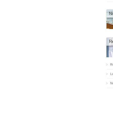
Nu
R
R
L
No