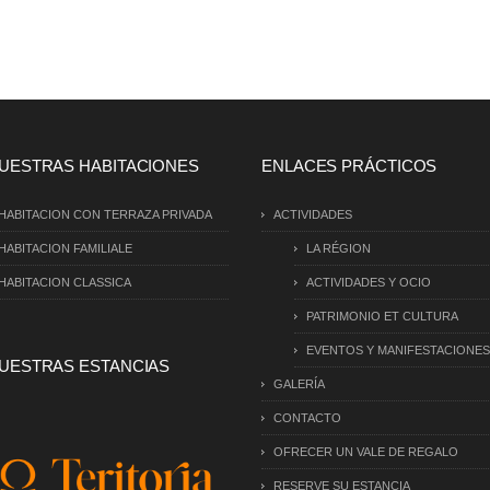
UESTRAS HABITACIONES
ENLACES PRÁCTICOS
HABITACION CON TERRAZA PRIVADA
ACTIVIDADES
HABITACION FAMILIALE
LA RÉGION
HABITACION CLASSICA
ACTIVIDADES Y OCIO
PATRIMONIO ET CULTURA
EVENTOS Y MANIFESTACIONES
UESTRAS ESTANCIAS
GALERÍA
CONTACTO
OFRECER UN VALE DE REGALO
RESERVE SU ESTANCIA