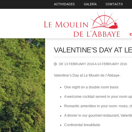
ACTIVIDADES
GALERÍA
CONTACTO
e
VALENTINE’S DAY AT L
DE 13 FEBRUARY 2016 A 14 FEBRUARY 2016
Valentine’s Day at Le Moulin de l’Abbaye :
One night on a double room basis
A welcome cocktail served in your room up
Romantic amenities in your room: roses, c
A dinner in our gourmet restaurant, Valen
Continental breakfasts