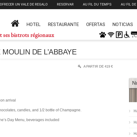
OFRECER UN VALE DE REGALO
RESERVAR
AU FIL DU TEMPS
AU FIL DE
HOTEL
RESTAURANTE
OFERTAS
NOTICIAS
t ses bistrots régionaux
E MOULIN DE L’ABBAYE
A PARTIR DE 419 €
Nu
on arrival
hocolates, candles, and 1/2 bottle of Champagne.
H
tine’s Day Menu, beverages included
H
H