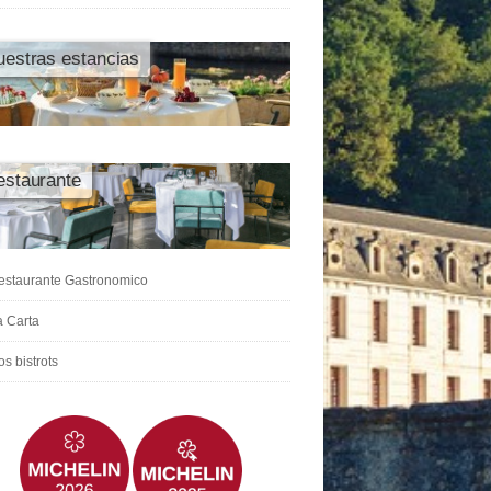
estras estancias
estaurante
estaurante Gastronomico
a Carta
s bistrots