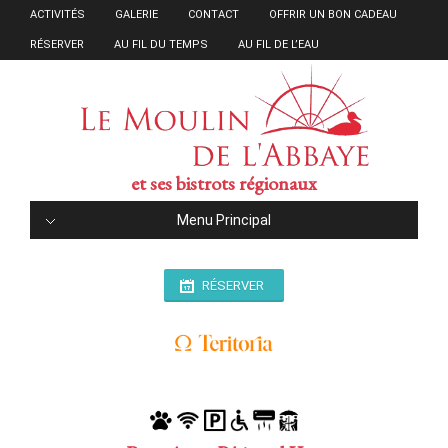
ACTIVITÉS
GALERIE
CONTACT
OFFRIR UN BON CADEAU
RÉSERVER
AU FIL DU TEMPS
AU FIL DE L’EAU
et ses bistrots régionaux
Menu Principal
RÉSERVER