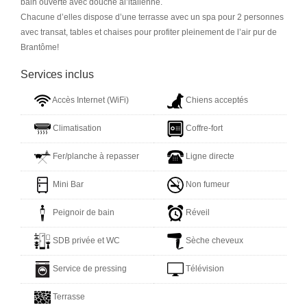
bain ouverte avec douche àl’italienne.
Chacune d’elles dispose d’une terrasse avec un spa pour 2 personnes
avec transat, tables et chaises pour profiter pleinement de l’air pur de
Brantôme!
Services inclus
Accès Internet (WiFi)
Chiens acceptés
Climatisation
Coffre-fort
Fer/planche à repasser
Ligne directe
Mini Bar
Non fumeur
Peignoir de bain
Réveil
SDB privée et WC
Sèche cheveux
Service de pressing
Télévision
Terrasse