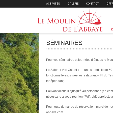
ACTIVITÉS
GALERIE
CONTACT
OFFR
e
SÉMINAIRES
Pour vos séminaires et journées d’études le Mou
Le Salon « Vert Galant » : d’une superficie de 50 
fonctionnelle est située au restaurant « Fil du
indépendant).
Pouvant accueillir jusqu’à 40 personnes (en conf
nécessaire à votre réunion ( Wifi, vidéoprojecteur
Pour toute demande de réservation, merci de no
abbaye.com.