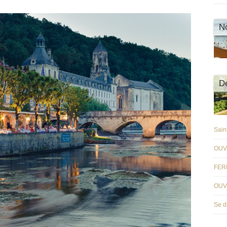
N
De
Sain
OUV
FER
OUV
Se d