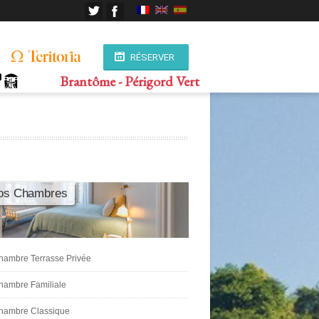
RÉSERVER
Brantôme - Périgord Vert
os Chambres
hambre Terrasse Privée
hambre Familiale
hambre Classique