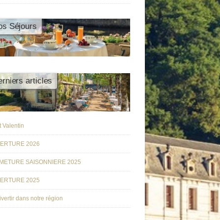
os Séjours
rniers articles
t Valentin
ERTURE 2026
METURE SAISONNIERE 2025
ERTURE 2025
ivertir dans notre région