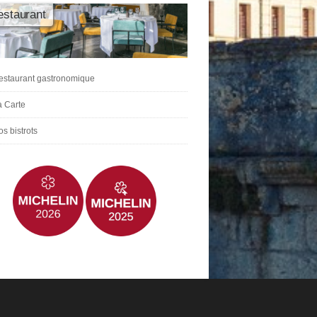
estaurant
estaurant gastronomique
a Carte
s bistrots