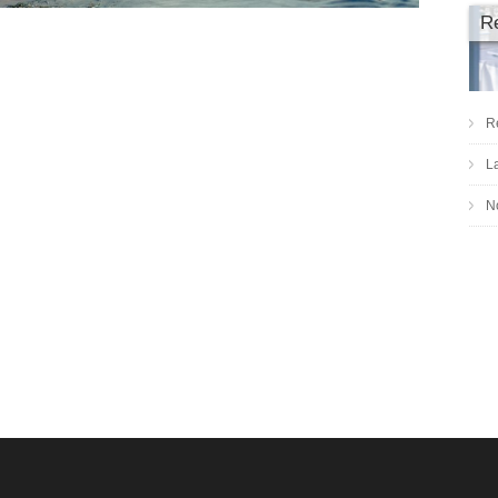
R
R
L
No