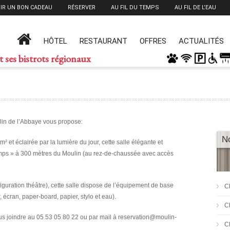
IR UN BON CADEAU
RÉSERVER
AU FIL DU TEMPS
AU FIL DE L’EAU
HÔTEL
RESTAURANT
OFFRES
ACTUALITÉS
t ses bistrots régionaux
lin de l’Abbaye vous propose:
N
m² et éclairée par la lumière du jour, cette salle élégante et
 Temps » à 300 mètres du Moulin (au rez-de-chaussée avec accès
iguration théâtre), cette salle dispose de l’équipement de base
C
, écran, paper-board, papier, stylo et eau).
C
us joindre au 05 53 05 80 22 ou par mail à reservation@moulin-
C