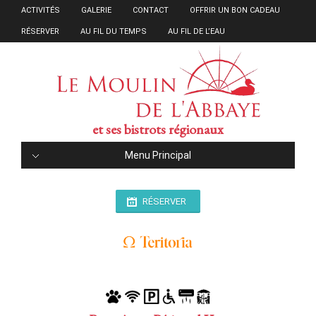
ACTIVITÉS
GALERIE
CONTACT
OFFRIR UN BON CADEAU
RÉSERVER
AU FIL DU TEMPS
AU FIL DE L’EAU
et ses bistrots régionaux
Menu Principal
RÉSERVER