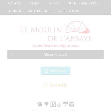
ACTIVITÉS
GALERIE
CONTACT
OFFRIR UN BON CADEAU
RÉSERVER
AU FIL DU TEMPS
AU FIL DE L’EAU
et ses bistrots régionaux
Menu Principal
RÉSERVER