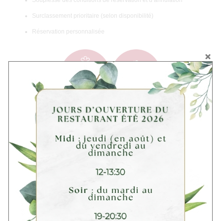
Souplesse des conditions de réservation et d’annulation
Surclassement prioritaire (selon disponibilité)
Réservation personnalisée
Saint Valentin
OUVERTURE 2026
2 FÉVRIER 2026
30 JANVIER 2026
Chers Amis, A l’occasion de la
Chers Amis, Nous avons le
Saint-Valentin, nous vous
plaisir de vous annoncer que le
convions autour d’un séjour
vendredi 20 Mars les portes du
mêlant calme, raffinement et
Moulin de l’Abbaye s’ouvriront
régal des papilles avec nos
après un temps de repos. Pré-