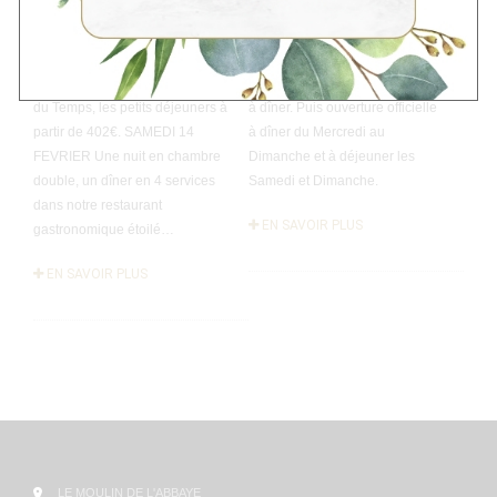
formules au choix! VENDREDI
ouverture du restaurant
13 FEVRIER Une nuit en
gastronomique les Vendredi 20
chambre double, un dîner en 3
et Samedi 21 Mars puis les
services dans notre bistro Au Fil
Vendredi 27 et Samedi 28 Mars
du Temps, les petits déjeuners à
à dîner. Puis ouverture officielle
partir de 402€. SAMEDI 14
à dîner du Mercredi au
FEVRIER Une nuit en chambre
Dimanche et à déjeuner les
double, un dîner en 4 services
Samedi et Dimanche.
dans notre restaurant
EN SAVOIR PLUS
gastronomique étoilé…
EN SAVOIR PLUS
LE MOULIN DE L'ABBAYE