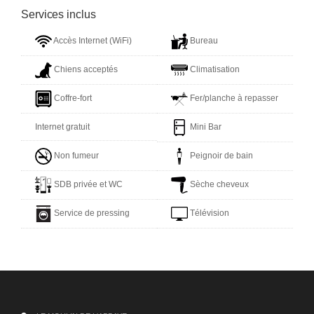
Services inclus
Accès Internet (WiFi)
Bureau
Chiens acceptés
Climatisation
Coffre-fort
Fer/planche à repasser
Internet gratuit
Mini Bar
Non fumeur
Peignoir de bain
SDB privée et WC
Sèche cheveux
Service de pressing
Télévision