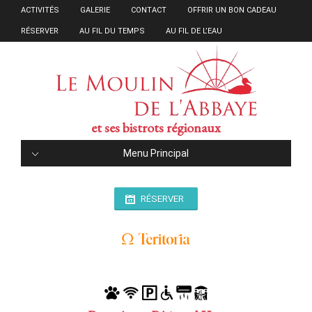
ACTIVITÉS
GALERIE
CONTACT
OFFRIR UN BON CADEAU
RÉSERVER
AU FIL DU TEMPS
AU FIL DE L’EAU
et ses bistrots régionaux
Menu Principal
RÉSERVER