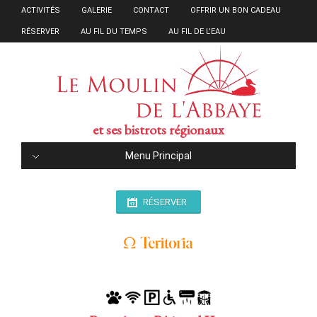
ACTIVITÉS
GALERIE
CONTACT
OFFRIR UN BON CADEAU
RÉSERVER
AU FIL DU TEMPS
AU FIL DE L’EAU
et ses bistrots régionaux
Menu Principal
RÉSERVER