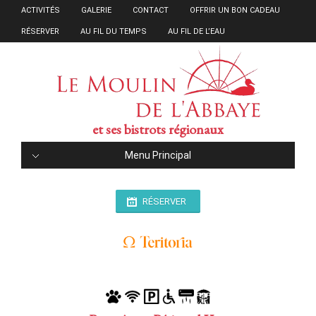
ACTIVITÉS
GALERIE
CONTACT
OFFRIR UN BON CADEAU
RÉSERVER
AU FIL DU TEMPS
AU FIL DE L’EAU
et ses bistrots régionaux
Menu Principal
RÉSERVER