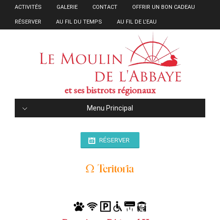
ACTIVITÉS
GALERIE
CONTACT
OFFRIR UN BON CADEAU
RÉSERVER
AU FIL DU TEMPS
AU FIL DE L’EAU
et ses bistrots régionaux
Menu Principal
RÉSERVER