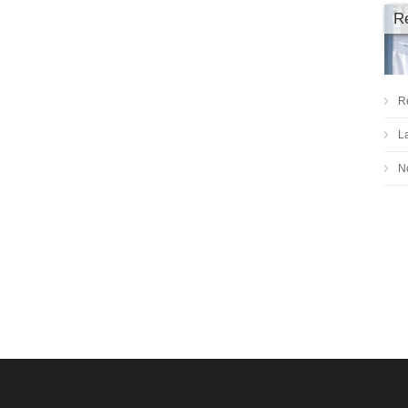
R
R
L
No