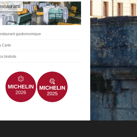
estaurant
estaurant gastronomique
a Carte
s bistrots