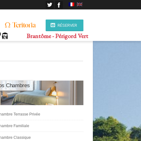
RÉSERVER
Brantôme - Périgord Vert
os Chambres
hambre Terrasse Privée
hambre Familiale
hambre Classique