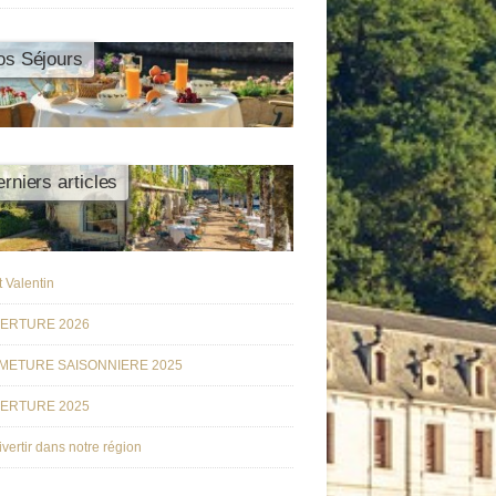
os Séjours
rniers articles
t Valentin
ERTURE 2026
METURE SAISONNIERE 2025
ERTURE 2025
ivertir dans notre région