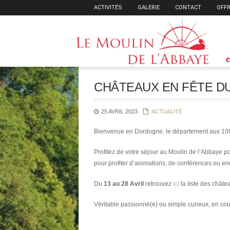
ACTIVITÉS
GALERIE
CONTACT
OFFR
e
CHÂTEAUX EN FÊTE DU 1
25 AVRIL 2023
ACTUALITÉ
Bienvenue en Dordogne, le département aux 10
Profitez de votre séjour au Moulin de l’Abbaye po
pour profiter d’animations, de conférences ou en
Du
13 au 28 Avril
retrouvez
ici
la liste des châte
Véritable passionné(e) ou simple curieux, en cou