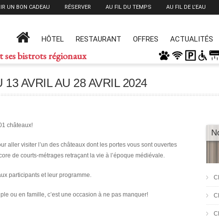
IR UN BON CADEAU
RÉSERVER
AU FIL DU TEMPS
AU FIL DE L’EAU
HÔTEL
RESTAURANT
OFFRES
ACTUALITÉS
t ses bistrots régionaux
3 AVRIL AU 28 AVRIL 2024
01 châteaux!
N
ur aller visiter l’un des châteaux dont les portes vous sont ouvertes
core de courts-métrages retraçant la vie à l’époque médiévale.
aux participants et leur programme.
C
ple ou en famille, c’est une occasion à ne pas manquer!
C
C