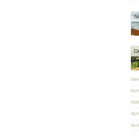
N
De
Sain
OUV
FER
OUV
Se d