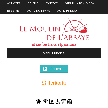
ACTIVITÉS
GALERIE
CONTACT
OFFRIR UN BON CADEAU
RÉSERVER
AU FIL DU TEMPS
AU FIL DE L’EAU
et ses bistrots régionaux
Menu Principal
RÉSERVER